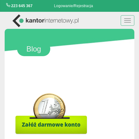
223 645 367
Logowanie/Rejestracja
Toggl
navig
Blog