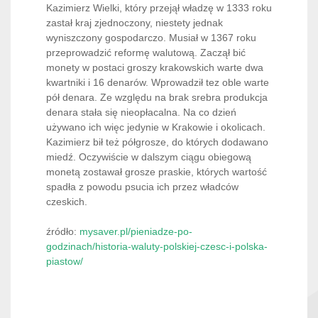
Kazimierz Wielki, który przejął władzę w 1333 roku
zastał kraj zjednoczony, niestety jednak
wyniszczony gospodarczo. Musiał w 1367 roku
przeprowadzić reformę walutową. Zaczął bić
monety w postaci groszy krakowskich warte dwa
kwartniki i 16 denarów. Wprowadził tez oble warte
pół denara. Ze względu na brak srebra produkcja
denara stała się nieopłacalna. Na co dzień
używano ich więc jedynie w Krakowie i okolicach.
Kazimierz bił też półgrosze, do których dodawano
miedź. Oczywiście w dalszym ciągu obiegową
monetą zostawał grosze praskie, których wartość
spadła z powodu psucia ich przez władców
czeskich.
źródło:
mysaver.pl/pieniadze-po-
godzinach/historia-waluty-polskiej-czesc-i-polska-
piastow/