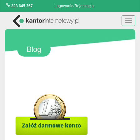
223 645 367
Logowanie/Rejestracja
Toggl
navig
Blog