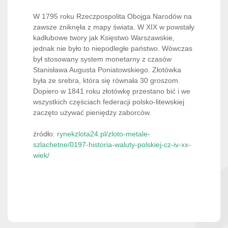
W 1795 roku Rzeczpospolita Obojga Narodów na
zawsze zniknęła z mapy świata. W XIX w powstały
kadłubowe twory jak Księstwo Warszawskie,
jednak nie było to niepodległe państwo. Wówczas
był stosowany system monetarny z czasów
Stanisława Augusta Poniatowskiego. Złotówka
była ze srebra, która się równała 30 groszom.
Dopiero w 1841 roku złotówkę przestano bić i we
wszystkich częściach federacji polsko-litewskiej
zaczęto używać pieniędzy zaborców.
źródło:
rynekzlota24.pl/zloto-metale-
szlachetne/0197-historia-waluty-polskiej-cz-iv-xx-
wiek/