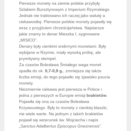
Pierwsze monety na ziemie polskie przybyły
Szlakiem Bursztynowym z Imperium Rzymskiego.
Jednak nie traktowano ich raczej jako walutę a
ciekawostkę. Pierwsze polskie monety pojawiły się
wraz z przyjściem chrześcijaństwa. Najstarsze
jakie znamy to denar Mieszka I, sygnowane
„MISICO”.
Denary były cienkimi srebrnymi monetami. Były
wybijane w Rzymie, miały wysoką próbę, ale
prymitywny stempel.
Za czasów Bolesława Śmiałego waga monet
spadła do ok.
0,7-0,9 g.
, zmniejsza się także
liczba emisji, do tego pojawiło się zjawisko psucia
monety.
Niezmiernie ciekawa jest pierwsza w Polsce i
jedna z pierwszych w Europie emisji
braktetów
.
Pojawiła się ona za czasów Bolesława
Krzywoustego. Były to monety z cienkiej blaszki,
nie wiele warte. Na jednym z takich brakietów
pojawił się wizerunek św. Wojciecha i napis
„
Sanctus Adalbertus Episcopus Gneznensis
”.