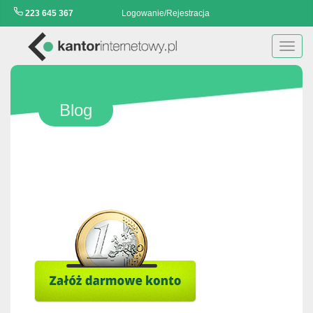
223 645 367
Logowanie/Rejestracja
Toggl
navig
Blog