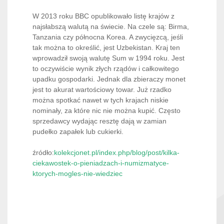
W 2013 roku BBC opublikowało listę krajów z
najsłabszą walutą na świecie. Na czele są: Birma,
Tanzania czy północna Korea. A zwycięzcą, jeśli
tak można to określić, jest Uzbekistan. Kraj ten
wprowadził swoją walutę Sum w 1994 roku. Jest
to oczywiście wynik złych rządów i całkowitego
upadku gospodarki. Jednak dla zbieraczy monet
jest to akurat wartościowy towar. Już rzadko
można spotkać nawet w tych krajach niskie
nominały, za które nic nie można kupić. Często
sprzedawcy wydając resztę dają w zamian
pudełko zapałek lub cukierki.
źródło:
kolekcjonet.pl/index.php/blog/post/kilka-
ciekawostek-o-pieniadzach-i-numizmatyce-
ktorych-mogles-nie-wiedziec