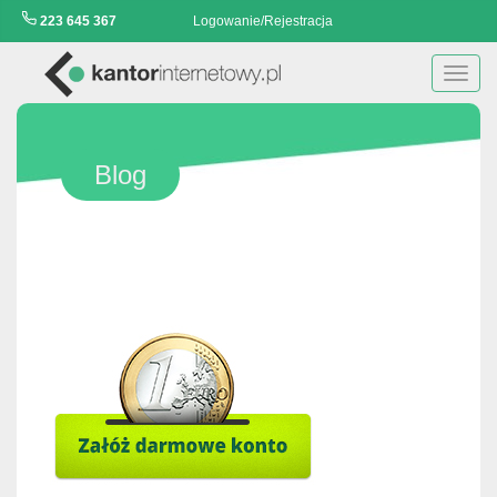
223 645 367
Logowanie/Rejestracja
Toggl
navig
Blog