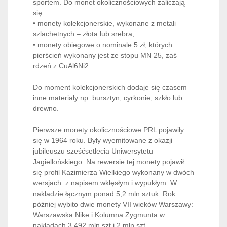
sportem. Do monet okolicznościowych zaliczają
się:
• monety kolekcjonerskie, wykonane z metali
szlachetnych – złota lub srebra,
• monety obiegowe o nominale 5 zł, których
pierścień wykonany jest ze stopu MN 25, zaś
rdzeń z CuAl6Ni2.
Do moment kolekcjonerskich dodaje się czasem
inne materiały np. bursztyn, cyrkonie, szkło lub
drewno.
Pierwsze monety okolicznościowe PRL pojawiły
się w 1964 roku. Były wyemitowane z okazji
jubileuszu sześćsetlecia Uniwersytetu
Jagiellońskiego. Na rewersie tej monety pojawił
się profil Kazimierza Wielkiego wykonany w dwóch
wersjach: z napisem wklęsłym i wypukłym. W
nakładzie łącznym ponad 5,2 mln sztuk. Rok
później wybito dwie monety VII wieków Warszawy:
Warszawska Nike i Kolumna Zygmunta w
nakładach 3,492 mln szt i 2 mln szt.