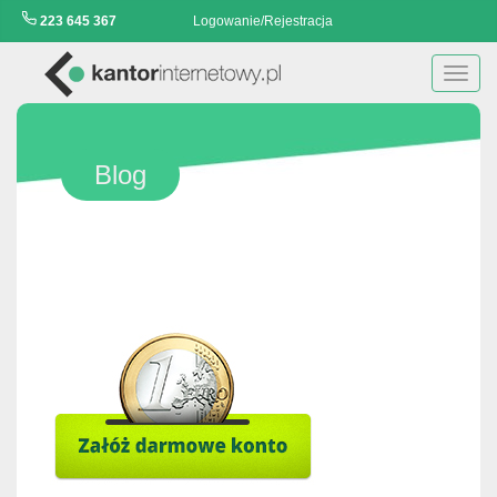
223 645 367
Logowanie/Rejestracja
Toggl
navig
Blog