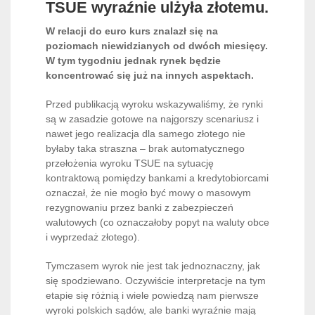
TSUE wyraźnie ulżyła złotemu.
W relacji do euro kurs znalazł się na
poziomach niewidzianych od dwóch miesięcy.
W tym tygodniu jednak rynek będzie
koncentrować się już na innych aspektach.
Przed publikacją wyroku wskazywaliśmy, że rynki
są w zasadzie gotowe na najgorszy scenariusz i
nawet jego realizacja dla samego złotego nie
byłaby taka straszna – brak automatycznego
przełożenia wyroku TSUE na sytuację
kontraktową pomiędzy bankami a kredytobiorcami
oznaczał, że nie mogło być mowy o masowym
rezygnowaniu przez banki z zabezpieczeń
walutowych (co oznaczałoby popyt na waluty obce
i wyprzedaż złotego).
Tymczasem wyrok nie jest tak jednoznaczny, jak
się spodziewano. Oczywiście interpretacje na tym
etapie się różnią i wiele powiedzą nam pierwsze
wyroki polskich sądów, ale banki wyraźnie mają