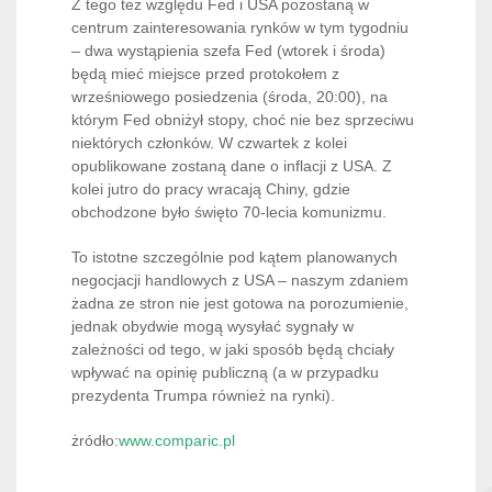
Z tego też względu Fed i USA pozostaną w
centrum zainteresowania rynków w tym tygodniu
– dwa wystąpienia szefa Fed (wtorek i środa)
będą mieć miejsce przed protokołem z
wrześniowego posiedzenia (środa, 20:00), na
którym Fed obniżył stopy, choć nie bez sprzeciwu
niektórych członków. W czwartek z kolei
opublikowane zostaną dane o inflacji z USA. Z
kolei jutro do pracy wracają Chiny, gdzie
obchodzone było święto 70-lecia komunizmu.
To istotne szczególnie pod kątem planowanych
negocjacji handlowych z USA – naszym zdaniem
żadna ze stron nie jest gotowa na porozumienie,
jednak obydwie mogą wysyłać sygnały w
zależności od tego, w jaki sposób będą chciały
wpływać na opinię publiczną (a w przypadku
prezydenta Trumpa również na rynki).
żródło:
www.comparic.pl