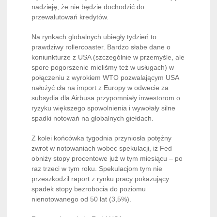
nadzieję, że nie będzie dochodzić do
przewalutowań kredytów.
Na rynkach globalnych ubiegły tydzień to
prawdziwy rollercoaster. Bardzo słabe dane o
koniunkturze z USA (szczególnie w przemyśle, ale
spore pogorszenie mieliśmy też w usługach) w
połączeniu z wyrokiem WTO pozwalającym USA
nałożyć cła na import z Europy w odwecie za
subsydia dla Airbusa przypomniały inwestorom o
ryzyku większego spowolnienia i wywołały silne
spadki notowań na globalnych giełdach.
Z kolei końcówka tygodnia przyniosła potężny
zwrot w notowaniach wobec spekulacji, iż Fed
obniży stopy procentowe już w tym miesiącu – po
raz trzeci w tym roku. Spekulacjom tym nie
przeszkodził raport z rynku pracy pokazujący
spadek stopy bezrobocia do poziomu
nienotowanego od 50 lat (3,5%).