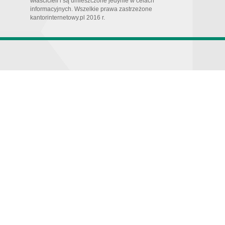
właścicieli i są umieszczone jedynie w celach
informacyjnych. Wszelkie prawa zastrzeżone
kantorinternetowy.pl 2016 r.