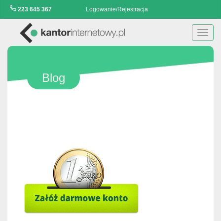
223 645 367
Logowanie/Rejestracja
Toggl
navig
Blog