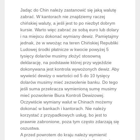
Jadąc do Chin należy zastanowić się jaką walutę
zabrać. W kantorach nie znajdziemy raczej
chińskiej waluty, a jeśli jest to po niezbyt dobrym
kursie. Warto więc zabrać ze sobą euro lub dolary
i na miejscu dokonać wymiany dewiz. Pamiętajmy
jednak, że w wwożąc na teren Chińskiej Republiki
Ludowej środki płatnicze w kwocie powyżej 5
tysięcy dolarów musimy złożyć stosowną
deklarację, na podstawie której przy wyjeździe
dokonywana jest kontrola wywożonych dewiz. Aby
wywieść dewizy o wartości od 5 do 10 tysięcy
dolarów musimy mieć zezwolenie banku. Do tego
jeśli suma przekracza wymienioną sumę musimy
mieć pozwolenie Biura Kontroli Dewizowej.
Oczywiście wymiany walut w Chinach możemy
dokonać w bankach i kantorach. Nie należy
korzystać z przypadkowych usług, bo jest to
prawnie zabronione, poza tym często zdarzają się
oszustwa.
A przed powrotem do kraju należy wymienić