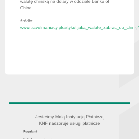
walutę chińską na dolary w oddziale Banku of
China.
źródło:
www.travelmaniacy.pl/artykul,jaka_walute_zabrac_do_chin-,
Jesteśmy Małą Instytucją Płatniczą
KNF nadzoruje usługi płatnicze
Regulamin