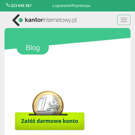
223 645 367
Logowanie/Rejestracja
Toggl
navig
Blog