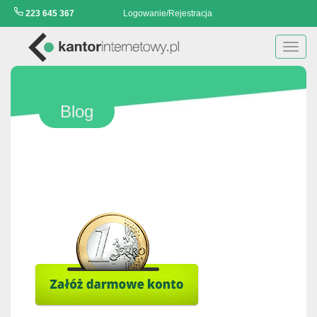
223 645 367
Logowanie/Rejestracja
Toggl
navig
Blog