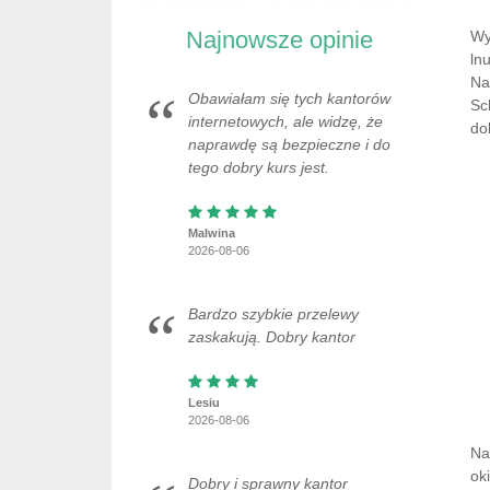
Najnowsze opinie
Wy
ln
Na
Obawiałam się tych kantorów
Sc
internetowych, ale widzę, że
do
naprawdę są bezpieczne i do
tego dobry kurs jest.
Malwina
2026-08-06
Bardzo szybkie przelewy
zaskakują. Dobry kantor
Lesiu
2026-08-06
Na
ok
Dobry i sprawny kantor