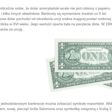
obraźcie sobie, że dolar amerykański wcale nie jest robiony z papieru.
u i kilku innych składników. Banknoty są wymieniane średnio co 5 lat.
zwa dolar pochodzi od określenia uncji srebra mającej postać srebrnej
hlicka w XVI wieku. Jego wartość oparta była na parytecie złota. W 190
larów za uncję.
 jednodolarowym banknocie można zobaczyć symbole masońskie. Wid
iem, sowę, pieczęć króla Salomona oraz symbolikę związaną z liczbą 1