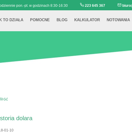
Codziennie pon.-pt. w godzinach 8:30-16:30
223 645 367
biuro
K TO DZIAŁA
POMOCNE
BLOG
KALKULATOR
NOTOWANIA
Wróć
storia dolara
18-01-10