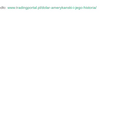
ódło:
www.tradingportal.pl/dolar-amerykanski-i-jego-historia/