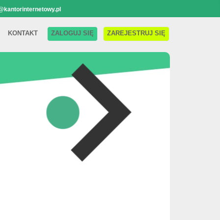
@kantorinternetowy.pl
KONTAKT
ZALOGUJ SIĘ
ZAREJESTRUJ SIĘ