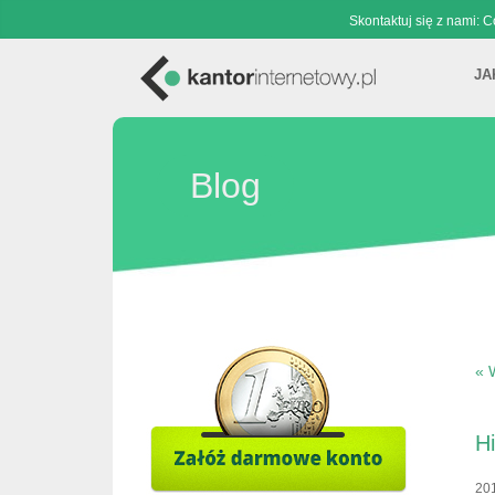
Skontaktuj się z nami: 
JA
Blog
« 
Hi
20