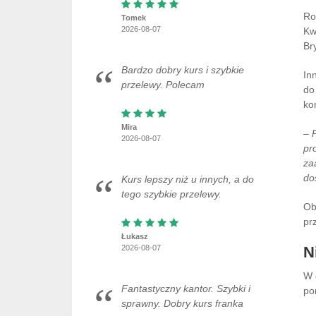
Ro
Tomek
2026-08-07
Kw
Br
Bardzo dobry kurs i szybkie
In
przelewy. Polecam
do
ko
Mira
– 
2026-08-07
pr
za
do
Kurs lepszy niż u innych, a do
tego szybkie przelewy.
Ob
pr
Łukasz
2026-08-07
N
W 
Fantastyczny kantor. Szybki i
po
sprawny. Dobry kurs franka