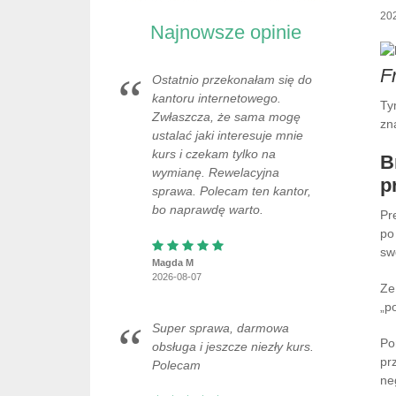
20
Najnowsze opinie
F
Ostatnio przekonałam się do
kantoru internetowego.
Ty
Zwłaszcza, że sama mogę
zn
ustalać jaki interesuje mnie
kurs i czekam tylko na
B
wymianę. Rewelacyjna
p
sprawa. Polecam ten kantor,
bo naprawdę warto.
Pr
po
sw
Magda M
2026-08-07
Ze
„p
Super sprawa, darmowa
Po
obsługa i jeszcze niezły kurs.
pr
Polecam
ne