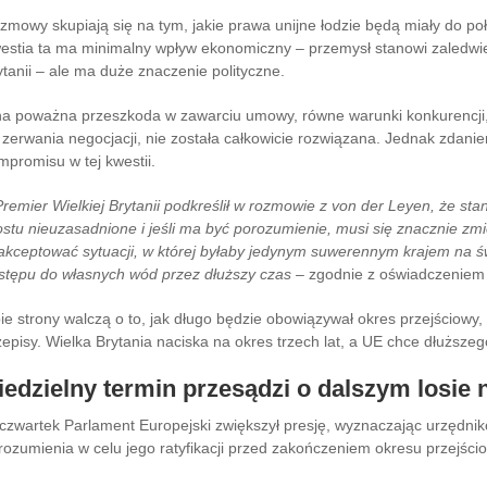
zmowy skupiają się na tym, jakie prawa unijne łodzie będą miały do ​​p
estia ta ma minimalny wpływ ekonomiczny – przemysł stanowi zaledwie
ytanii – ale ma duże znaczenie polityczne.
na poważna przeszkoda w zawarciu umowy, równe warunki konkurencji,
 zerwania negocjacji, nie została całkowicie rozwiązana. Jednak zdanie
mpromisu w tej kwestii.
Premier Wielkiej Brytanii podkreślił w rozmowie z von der Leyen, że st
ostu nieuzasadnione i jeśli ma być porozumienie, musi się znacznie zmi
akceptować sytuacji, w której byłaby jedynym suwerennym krajem na świ
stępu do własnych wód przez dłuższy czas –
zgodnie z oświadczeniem
ie strony walczą o to, jak długo będzie obowiązywał okres przejściow
zepisy. Wielka Brytania naciska na okres trzech lat, a UE chce dłuższeg
iedzielny termin przesądzi o dalszym losie 
czwartek Parlament Europejski zwiększył presję, wyznaczając urzędnik
rozumienia w celu jego ratyfikacji przed zakończeniem okresu przejści