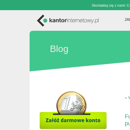
Skontaktuj się z nami: 
JA
Blog
« 
Fu
pu