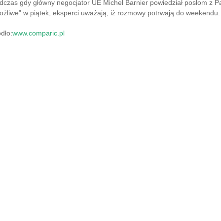
dczas gdy główny negocjator UE Michel Barnier powiedział posłom z Pa
ożliwe” w piątek, eksperci uważają, iż rozmowy potrwają do weekendu.
dło:
www.comparic.pl