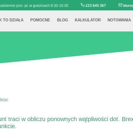
Codziennie pon.-pt. w godzinach 8:30-16:30
223 645 367
biuro
K TO DZIAŁA
POMOCNE
BLOG
KALKULATOR
NOTOWANIA
Wróć
nt traci w obliczu ponownych wątpliwości dot. Br
nkcie.