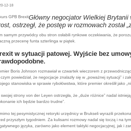
20-12-18
Główny negocjator Wielkiej Brytanii
rost, ostrzegł, że postęp w rozmowach został „
m samym przywódcy obu stron osłabili rynkowe oczekiwania, że ​​porozu
aczną przecenę funta szterlinga w piątek.
rexit w sytuacji patowej. Wyjście bez umowy
rawdopodobne.
emier Boris Johnson rozmawiał w czwartek wieczorem z przewodniczącą
 czym powiedział, że negocjacje znalazły się w „poważnej sytuacji” i zak
ojego stanowiska w sprawie rybołówstwa, które premier określił jako „
 swojej strony von der Leyen ostrzegła, że ​​„duże różnice” nadal istnie
okonanie ich będzie bardzo trudne”.
mimo tej pesymistycznej retoryki urzędnicy w Brukseli wyrazili przeko
zed przyszłym tygodniem. Za kulisami rozmowy nadal się toczą i na tym
gatywnego języka, zarówno jako element taktyki negocjacyjnej, jak i z