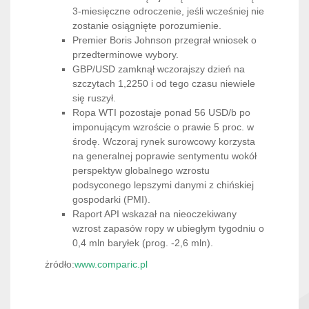
3-miesięczne odroczenie, jeśli wcześniej nie
zostanie osiągnięte porozumienie.
Premier Boris Johnson przegrał wniosek o
przedterminowe wybory.
GBP/USD zamknął wczorajszy dzień na
szczytach 1,2250 i od tego czasu niewiele
się ruszył.
Ropa WTI pozostaje ponad 56 USD/b po
imponującym wzroście o prawie 5 proc. w
środę. Wczoraj rynek surowcowy korzysta
na generalnej poprawie sentymentu wokół
perspektyw globalnego wzrostu
podsyconego lepszymi danymi z chińskiej
gospodarki (PMI).
Raport API wskazał na nieoczekiwany
wzrost zapasów ropy w ubiegłym tygodniu o
0,4 mln baryłek (prog. -2,6 mln).
żródło:
www.comparic.pl