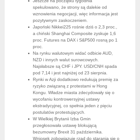
Jeszcze na początku tygodnia
spekulowano, że strony są dalekie od
wznowienia negocjacji, więc informacja jest
pozytywnym zaskoczeniem.
Japoński Nikkei225 rośnie dziś o 2,3 proc.,
a chiński Shanghai Composite zyskuje 1,6
proc. Futures na DAX i S&P500 rosną po 1
proc.
Na rynku walutowym widać odbicie AUD,
NZD i innych walut surowcowych.
Najsłabsze są CHF i JPY. USD/CNH spada
pod 7,14 i jest najniżej od 23 sierpnia.
Rynki w Azji dodatkowo redukują premię za
ryzyko związaną z protestami w Hong
Kongu. Władze miasta zdecydowały się o
wycofaniu kontrowersyjnej ustawy
ekstradycyjnej, co spełnia jeden z pięciu
postulatów protestujących.
W Wielkiej Brytanii Izba Gmin
przegłosowała ustawę blokującą
bezumowny Brexit 31 października.
Wniosek zobowiązuje rząd do starania się o