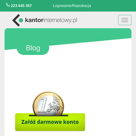
223 645 367
Logowanie/Rejestracja
Toggl
navig
Blog