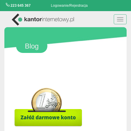
223 645 367
Logowanie/Rejestracja
Toggl
navig
Blog