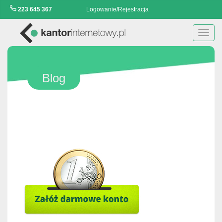
223 645 367
Logowanie/Rejestracja
Toggl
navig
Blog