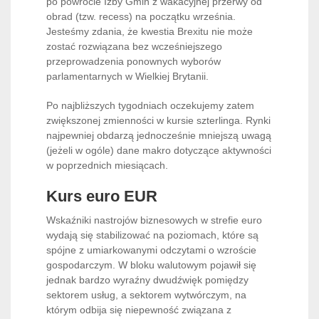
po powrocie Izby Gmin z wakacyjnej przerwy od
obrad (tzw. recess) na początku września.
Jesteśmy zdania, że kwestia Brexitu nie może
zostać rozwiązana bez wcześniejszego
przeprowadzenia ponownych wyborów
parlamentarnych w Wielkiej Brytanii.
Po najbliższych tygodniach oczekujemy zatem
zwiększonej zmienności w kursie szterlinga. Rynki
najpewniej obdarzą jednocześnie mniejszą uwagą
(jeżeli w ogóle) dane makro dotyczące aktywności
w poprzednich miesiącach.
Kurs euro EUR
Wskaźniki nastrojów biznesowych w strefie euro
wydają się stabilizować na poziomach, które są
spójne z umiarkowanymi odczytami o wzroście
gospodarczym. W bloku walutowym pojawił się
jednak bardzo wyraźny dwudźwięk pomiędzy
sektorem usług, a sektorem wytwórczym, na
którym odbija się niepewność związana z