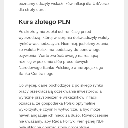
poznamy odczyty wskaźników inflacji dla USA oraz
dla strefy euro.
Kurs złotego PLN
Polski złoty nie zdołał uchronić się przed
wyprzedażą, której w sierpniu doświadczyły waluty
rynków wschodzących. Niemniej, jesteśmy zdania,
że waluta Polski ma podstawy do ponownego
ożywienia. Warto zwrócić uwagę na rosnącą
różnicę w poziomie stóp procentowych
Narodowego Banku Polskiego a Europejskiego
Banku Centralnego.
Co więcej, dane pochodzące z polskiego rynku
pracy przekraczają oczekiwania inwestorów, a
wyraźne przyspieszenie wskaźników inflacji
oznacza, że gospodarka Polski optymalnie
wykorzystuje czynniki wytwórcze, a być może
nawet angażuje ich nieco za dużo. Równocześnie
nie uważamy, aby Rada Polityki Pieniężnej NBP
była skłonna obniżać stopy procentowe.