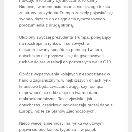
nawzajem to Stany Zjednoczone, to Chiny.
Niemniej, w momencie pisania niniejszego tekstu
ze strony prezydenta Trumpa zaczęły pojawiać się
sygnały dążące do osiągniecia tymczasowego
porozumienia z drugą stroną.
Ulubiony zwyczaj prezydenta Trumpa, polegający
na rozstrajaniu rynków finansowych w
niekontrolowany sposób za pomocą Twittera,
dotychczas nie przyczynił się do gwałtownych
ruchów dolara w relacji do pozostałych walut G10.
Oprócz wypatrywania kolejnych niespodzianek w
handlu zagranicznym, w najbliższych dniach rynki
finansowe będą zwracać uwagę, czy rosnąca
niepewność nie oddziałuje na twarde dane
makroekonomiczne. Takie zjawisko, jak
dotychczas, częściowo potwierdzają raczej dane z
Europy, niż te ze Stanów Zjednoczonych.
Nieco więcej zmienności na rynku walutowym
pojawi się pod koniec tygodnia – w piątek