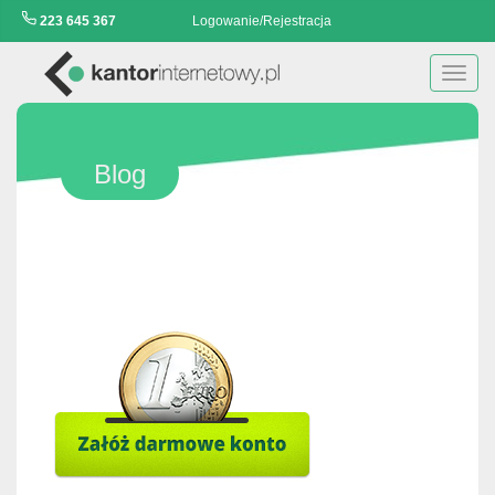
223 645 367
Logowanie/Rejestracja
Toggl
navig
Blog