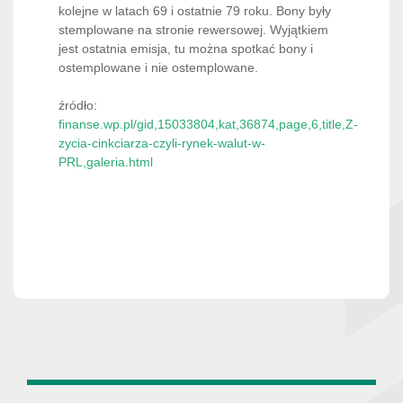
kolejne w latach 69 i ostatnie 79 roku. Bony były
stemplowane na stronie rewersowej. Wyjątkiem
jest ostatnia emisja, tu można spotkać bony i
ostemplowane i nie ostemplowane.
źródło:
finanse.wp.pl/gid,15033804,kat,36874,page,6,title,Z-
zycia-cinkciarza-czyli-rynek-walut-w-
PRL,galeria.html