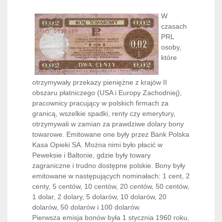
W
czasach
PRL
osoby,
które
otrzymywały przekazy pieniężne z krajów II
obszaru płatniczego (USA i Europy Zachodniej),
pracownicy pracujący w polskich firmach za
granicą, wszelkie spadki, renty czy emerytury,
otrzymywali w zamian za prawdziwe dolary bony
towarowe. Emitowane one były przez Bank Polska
Kasa Opieki SA. Można nimi było płacić w
Peweksie i Baltonie, gdzie były towary
zagraniczne i trudno dostępne polskie. Bony były
emitowane w następujących nominałach: 1 cent, 2
centy, 5 centów, 10 centów, 20 centów, 50 centów,
1 dolar, 2 dolary, 5 dolarów, 10 dolarów, 20
dolarów, 50 dolarów i 100 dolarów.
Pierwsza emisja bonów była 1 stycznia 1960 roku,