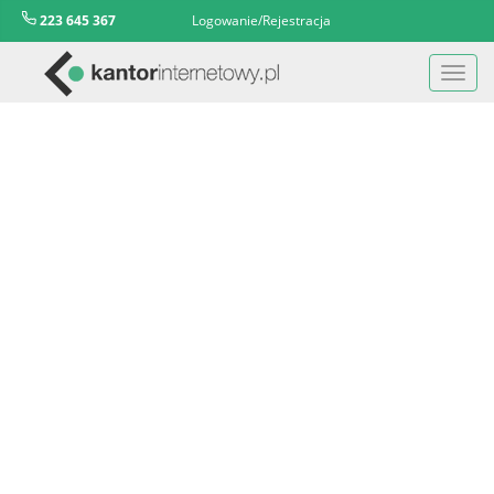
223 645 367
Logowanie/Rejestracja
Toggl
navig