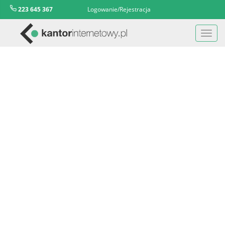
223 645 367
Logowanie/Rejestracja
Toggl
navig